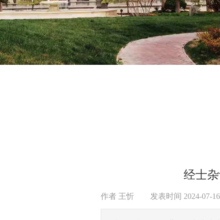
经士杂
作者
王忻
|
发表时间
2024-07-16