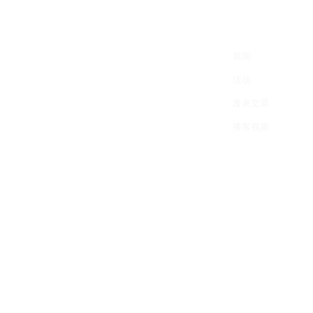
关于我们
专业领域
新闻资讯
新闻
加入智库
专家学者
活动
研究报告
发表文章
专家点评
播客视频
版权所有© 经士国际咨询
前总统拜登在竞选总统时，曾以
语和政策基础上，进一步推动美
登还准备在威慑失效时，切断与