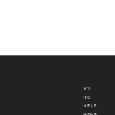
新闻
加入智库
专家学者
活动
研究报告
发表文章
专家点评
播客视频